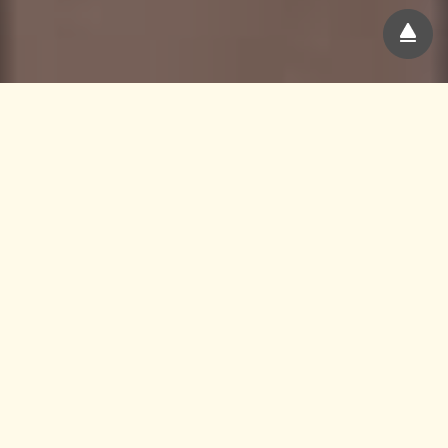
Mengenai Infinitus
Konsep Kesihatan yang
Unik
Infinitus ditubuhkan pada tahun 1992 dengan tekad
untuk menghasilkan produk TCM yang bermutu tinggi
supaya kesihatan dan kesejahteraan orang ramai dapat
dipelihara.
Suplement Kesihatan /
Makanan